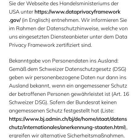
Sie der Web­sei­te des Han­dels­mi­nis­te­ri­ums der
USA
unter
https://​www​.data​pri​va​cy​frame​work​
.gov/
(in Eng­lisch) ent­neh­men. Wir infor­mie­ren Sie
im Rah­men der Daten­schutz­hin­wei­se, wel­che von
uns ein­ge­setz­ten Diens­te­an­bie­ter unter dem Data
Pri­va­cy Frame­work zer­ti­fi­ziert sind.
Bekannt­ga­be von Per­so­nen­da­ten ins Aus­land:
Gemäß dem Schwei­zer Daten­schutz­ge­setz (
DSG
)
geben wir per­so­nen­be­zo­ge­ne Daten nur dann ins
Aus­land bekannt, wenn ein ange­mes­se­ner Schutz
der betrof­fe­nen Per­so­nen gewähr­leis­tet ist (Art.
16
Schwei­zer
DSG
). Sofern der Bun­des­rat kei­nen
ange­mes­se­nen Schutz fest­ge­stellt hat (Lis­te:
https://​www​.bj​.admin​.ch/​b​j​/​d​e​/​h​o​m​e​/​s​t​a​a​t​/​d​a​t​e​n​s​
c​h​u​t​z​/​i​n​t​e​r​n​a​t​i​o​n​a​l​e​s​/​a​n​e​r​k​e​n​n​u​n​g​-​s​t​a​a​t​e​n​.html
),
ergrei­fen wir alter­na­ti­ve Sicher­heits­maß­nah­men.