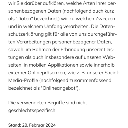
wir Sie dar­über auf­klä­ren, wel­che Arten Ihrer per­
so­nen­be­zo­ge­nen Daten (nach­fol­gend auch kurz
als
"
Daten" bezeich­net) wir zu wel­chen Zwe­cken
und in wel­chem Umfang ver­ar­bei­ten. Die Daten­
schutz­er­klä­rung gilt für alle von uns durch­ge­führ­
ten Ver­ar­bei­tun­gen per­so­nen­be­zo­ge­ner Daten,
sowohl im Rah­men der Erbrin­gung unse­rer Leis­
tun­gen als auch ins­be­son­de­re auf unse­ren Web­
sei­ten, in mobi­len Appli­ka­tio­nen sowie inner­halb
exter­ner Online­prä­sen­zen, wie z. B. unse­rer Social-
Media-Pro­fi­le (nach­fol­gend zusam­men­fas­send
bezeich­net als
"
Online­an­ge­bot").
Die ver­wen­de­ten Begrif­fe sind nicht
geschlechtsspezifisch.
Stand:
28
. Febru­ar
2024