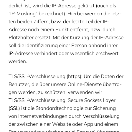
der­lich ist, wird die IP-Adres­se gekürzt (auch als
"
IP-Mas­king" bezeich­net). Hier­bei wer­den die letz­
ten bei­den Zif­fern, bzw. der letz­te Teil der IP-
Adres­se nach einem Punkt ent­fernt, bzw. durch
Platz­hal­ter ersetzt. Mit der Kür­zung der IP-Adres­se
soll die Iden­ti­fi­zie­rung einer Per­son anhand ihrer
IP-Adres­se ver­hin­dert oder wesent­lich erschwert
werden.
TLS
/SSL-Ver­schlüs­se­lung (https): Um die Daten der
Benut­zer, die über unse­re Online-Diens­te über­tra­
gen wer­den, zu schüt­zen, ver­wen­den wir
TLS
/SSL-Ver­schlüs­se­lung. Secu­re Sockets Lay­er
(
SSL
) ist die Stan­dard­tech­no­lo­gie zur Siche­rung
von Inter­net­ver­bin­dun­gen durch Ver­schlüs­se­lung
der zwi­schen einer Web­site oder App und einem
Brow­ser (oder zwi­schen zwei Ser­vern) über­tra­ge­