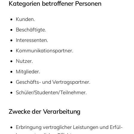
Kate­go­rien betrof­fe­ner Personen
Kun­den.
Beschäf­tig­te.
Inter­es­sen­ten.
Kom­mu­ni­ka­ti­ons­part­ner.
Nut­zer.
Mit­glie­der.
Geschäfts- und Vertragspartner.
Schüler/​Studenten/​Teil­neh­mer.
Zwe­cke der Verarbeitung
Erbrin­gung ver­trag­li­cher Leis­tun­gen und Erfül­