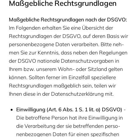
Maß­geb­li­che Rechtsgrundlagen
Maß­geb­li­che Rechts­grund­la­gen nach der
DSGVO
:
Im Fol­gen­den erhal­ten Sie eine Über­sicht der
Rechts­grund­la­gen der
DSGVO
, auf deren Basis wir
per­so­nen­be­zo­ge­ne Daten ver­ar­bei­ten. Bit­te neh­
men Sie zur Kennt­nis, dass neben den Rege­lun­gen
der
DSGVO
natio­na­le Daten­schutz­vor­ga­ben in
Ihrem bzw. unse­rem Wohn- oder Sitz­land gel­ten
kön­nen. Soll­ten fer­ner im Ein­zel­fall spe­zi­el­le­re
Rechts­grund­la­gen maß­geb­lich sein, tei­len wir
Ihnen die­se in der Daten­schutz­er­klä­rung mit.
Ein­wil­li­gung (Art.
6
Abs.
1
S.
1
lit. a)
DSGVO
)
-
Die betrof­fe­ne Per­son hat ihre Ein­wil­li­gung in
die Ver­ar­bei­tung der sie betref­fen­den per­so­
nen­be­zo­ge­nen Daten für einen spe­zi­fi­schen