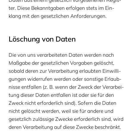
ter. Die­se Bekannt­ga­ben erfol­gen stets im Ein­
klang mit den gesetz­li­chen Anforderungen.
Löschung von Daten
Die von uns ver­ar­bei­te­ten Daten wer­den nach
Maß­ga­be der gesetz­li­chen Vor­ga­ben gelöscht,
sobald deren zur Ver­ar­bei­tung erlaub­ten Ein­wil­li­
gun­gen wider­ru­fen wer­den oder sons­ti­ge Erlaub­
nis­se ent­fal­len (z. B. wenn der Zweck der Ver­ar­bei­
tung die­ser Daten ent­fal­len ist oder sie für den
Zweck nicht erfor­der­lich sind). Sofern die Daten
nicht gelöscht wer­den, weil sie für ande­re und
gesetz­lich zuläs­si­ge Zwe­cke erfor­der­lich sind, wird
deren Ver­ar­bei­tung auf die­se Zwe­cke beschränkt.