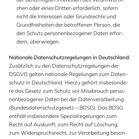
chen oder eines Drit­ten erfor­der­lich, sofern
nicht die Inter­es­sen oder Grund­rech­te und
Grund­frei­hei­ten der betrof­fe­nen Per­son, die
den Schutz per­so­nen­be­zo­ge­ner Daten erfor­
dern, überwiegen.
Natio­na­le Daten­schutz­re­ge­lun­gen in Deutsch­land:
Zusätz­lich zu den Daten­schutz­re­ge­lun­gen der
DSGVO
gel­ten natio­na­le Rege­lun­gen zum Daten­
schutz in Deutsch­land. Hier­zu gehört ins­be­son­de­
re das Gesetz zum Schutz vor Miss­brauch per­so­
nen­be­zo­ge­ner Daten bei der Daten­ver­ar­bei­tung
(Bun­des­da­ten­schutz­ge­setz –
BDSG
). Das
BDSG
ent­hält ins­be­son­de­re Spe­zi­al­re­ge­lun­gen zum
Recht auf Aus­kunft, zum Recht auf Löschung,
zum Wider­spruchs­recht, zur Ver­ar­bei­tung beson­