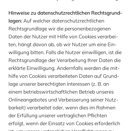
Hin­wei­se zu daten­schutz­recht­li­chen Rechts­grund­
la­gen:
Auf wel­cher daten­schutz­recht­li­chen
Rechts­grund­la­ge wir die per­so­nen­be­zo­ge­nen
Daten der Nut­zer mit Hil­fe von Cookies ver­ar­bei­
ten, hängt davon ab, ob wir Nut­zer um eine Ein­
wil­li­gung bit­ten. Falls die Nut­zer ein­wil­li­gen, ist die
Rechts­grund­la­ge der Ver­ar­bei­tung Ihrer Daten die
erklär­te Ein­wil­li­gung. Andern­falls wer­den die mit­
hil­fe von Cookies ver­ar­bei­te­ten Daten auf Grund­
la­ge unse­rer berech­tig­ten Inter­es­sen (z. B. an
einem betriebs­wirt­schaft­li­chen Betrieb unse­res
Online­an­ge­bo­tes und Ver­bes­se­rung sei­ner Nutz­
bar­keit) ver­ar­bei­tet oder, wenn dies im Rah­men
der Erfül­lung unse­rer ver­trag­li­chen Pflich­ten
erfolgt, wenn der Ein­satz von Cookies erfor­der­lich