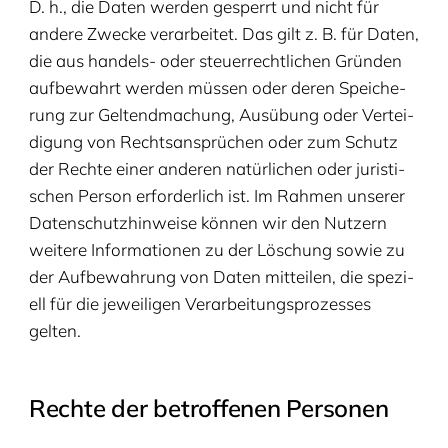
D. h., die Daten wer­den gesperrt und nicht für
ande­re Zwe­cke ver­ar­bei­tet. Das gilt z. B. für Daten,
die aus han­dels- oder steu­er­recht­li­chen Grün­den
auf­be­wahrt wer­den müs­sen oder deren Spei­che­
rung zur Gel­tend­ma­chung, Aus­übung oder Ver­tei­
di­gung von Rechts­an­sprü­chen oder zum Schutz
der Rech­te einer ande­ren natür­li­chen oder juris­ti­
schen Per­son erfor­der­lich ist. Im Rah­men unse­rer
Daten­schutz­hin­wei­se kön­nen wir den Nut­zern
wei­te­re Infor­ma­tio­nen zu der Löschung sowie zu
der Auf­be­wah­rung von Daten mit­tei­len, die spe­zi­
ell für die jewei­li­gen Ver­ar­bei­tungs­pro­zes­ses
gelten.
Rech­te der betrof­fe­nen Personen