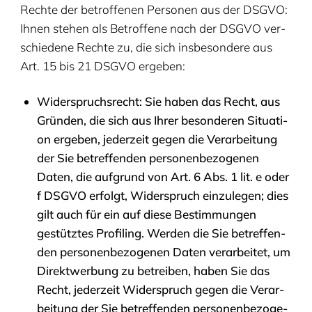
Rech­te der betrof­fe­nen Per­so­nen aus der
DSGVO
:
Ihnen ste­hen als Betrof­fe­ne nach der
DSGVO
ver­
schie­de­ne Rech­te zu, die sich ins­be­son­de­re aus
Art.
15
bis
21
DSGVO
ergeben:
Wider­spruchs­recht: Sie haben das Recht, aus
Grün­den, die sich aus Ihrer beson­de­ren Situa­ti­
on erge­ben, jeder­zeit gegen die Ver­ar­bei­tung
der Sie betref­fen­den per­so­nen­be­zo­ge­nen
Daten, die auf­grund von Art.
6
Abs.
1
lit. e oder
f
DSGVO
erfolgt, Wider­spruch ein­zu­le­gen; dies
gilt auch für ein auf die­se Bestim­mun­gen
gestütz­tes Pro­fil­ing. Wer­den die Sie betref­fen­
den per­so­nen­be­zo­ge­nen Daten ver­ar­bei­tet, um
Direkt­wer­bung zu betrei­ben, haben Sie das
Recht, jeder­zeit Wider­spruch gegen die Ver­ar­
bei­tung der Sie betref­fen­den per­so­nen­be­zo­ge­