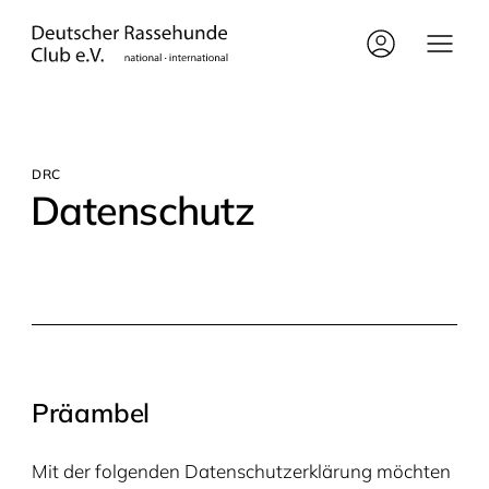
DRC
Daten­schutz
Prä­am­bel
Mit der fol­gen­den Daten­schutz­er­klä­rung möch­ten