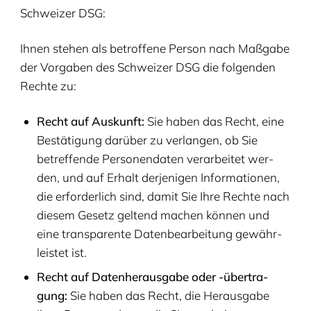
Schwei­zer
DSG
:
Ihnen ste­hen als betrof­fe­ne Per­son nach Maß­ga­be
der Vor­ga­ben des Schwei­zer
DSG
die fol­gen­den
Rech­te zu:
Recht auf Aus­kunft:
Sie haben das Recht, eine
Bestä­ti­gung dar­über zu ver­lan­gen, ob Sie
betref­fen­de Per­so­nen­da­ten ver­ar­bei­tet wer­
den, und auf Erhalt der­je­ni­gen Infor­ma­tio­nen,
die erfor­der­lich sind, damit Sie Ihre Rech­te nach
die­sem Gesetz gel­tend machen kön­nen und
eine trans­pa­ren­te Daten­be­ar­bei­tung gewähr­
leis­tet ist.
Recht auf Daten­her­aus­ga­be oder -über­tra­
gung:
Sie haben das Recht, die Her­aus­ga­be