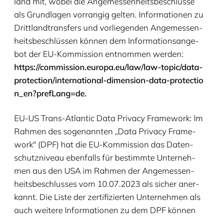
land mit, wobei die Ange­mes­sen­heits­be­schlüs­se
als Grund­la­gen vor­ran­gig gel­ten. Infor­ma­tio­nen zu
Dritt­land­trans­fers und vor­lie­gen­den Ange­mes­sen­
heits­be­schlüs­sen kön­nen dem Infor­ma­ti­ons­an­ge­
bot der EU-Kom­mis­si­on ent­nom­men wer­den:
https://​com​mis​si​on​.euro​pa​.eu/​l​a​w​/​l​a​w​-​t​o​p​i​c​/​d​a​t​a​-​
p​r​o​t​e​c​t​i​o​n​/​i​n​t​e​r​n​a​t​i​o​n​a​l​-​d​i​m​e​n​s​i​o​n​-​d​a​t​a​-​p​r​o​t​e​c​t​i​o​
n​_​e​n​?​p​r​e​f​L​a​ng=de.
EU-US
Trans-Atlan­tic Data Pri­va­cy Frame­work: Im
Rah­men des soge­nann­ten
„
Data Pri­va­cy Frame­
work" (
DPF
) hat die EU-Kom­mis­si­on das Daten­
schutz­ni­veau eben­falls für bestimm­te Unter­neh­
men aus den
USA
im Rah­men der Ange­mes­sen­
heits­be­schlus­ses vom
10
.
07
.
2023
als sicher aner­
kannt. Die Lis­te der zer­ti­fi­zier­ten Unter­neh­men als
auch wei­te­re Infor­ma­tio­nen zu dem
DPF
kön­nen