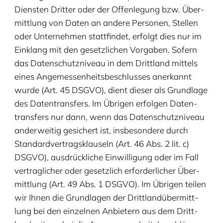
Diens­ten Drit­ter oder der Offen­le­gung bzw. Über­
mitt­lung von Daten an ande­re Per­so­nen, Stel­len
oder Unter­neh­men statt­fin­det, erfolgt dies nur im
Ein­klang mit den gesetz­li­chen Vor­ga­ben. Sofern
das Daten­schutz­ni­veau in dem Dritt­land mit­tels
eines Ange­mes­sen­heits­be­schlus­ses aner­kannt
wur­de (Art.
45
DSGVO
), dient die­ser als Grund­la­ge
des Daten­trans­fers. Im Übri­gen erfol­gen Daten­
trans­fers nur dann, wenn das Daten­schutz­ni­veau
ander­wei­tig gesi­chert ist, ins­be­son­de­re durch
Stan­dard­ver­trags­klau­seln (Art.
46
Abs.
2
lit. c)
DSGVO
), aus­drück­li­che Ein­wil­li­gung oder im Fall
ver­trag­li­cher oder gesetz­lich erfor­der­li­cher Über­
mitt­lung (Art.
49
Abs.
1
DSGVO
). Im Übri­gen tei­len
wir Ihnen die Grund­la­gen der Dritt­land­über­mitt­
lung bei den ein­zel­nen Anbie­tern aus dem Dritt­