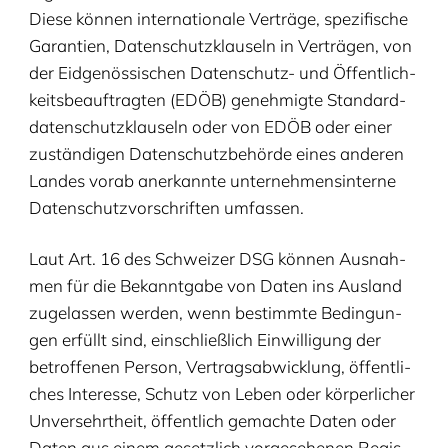
Die­se kön­nen inter­na­tio­na­le Ver­trä­ge, spe­zi­fi­sche
Garan­tien, Daten­schutz­klau­seln in Ver­trä­gen, von
der Eid­ge­nös­si­schen Daten­schutz- und Öffent­lich­
keits­be­auf­trag­ten (
EDÖB
) geneh­mig­te Stan­dard­
da­ten­schutz­klau­seln oder von
EDÖB
oder einer
zustän­di­gen Daten­schutz­be­hör­de eines ande­ren
Lan­des vor­ab aner­kann­te unter­neh­mens­in­ter­ne
Daten­schutz­vor­schrif­ten umfassen.
Laut Art.
16
des Schwei­zer
DSG
kön­nen Aus­nah­
men für die Bekannt­ga­be von Daten ins Aus­land
zuge­las­sen wer­den, wenn bestimm­te Bedin­gun­
gen erfüllt sind, ein­schließ­lich Ein­wil­li­gung der
betrof­fe­nen Per­son, Ver­trags­ab­wick­lung, öffent­li­
ches Inter­es­se, Schutz von Leben oder kör­per­li­cher
Unver­sehrt­heit, öffent­lich gemach­te Daten oder
Daten aus einem gesetz­lich vor­ge­se­he­nen Regis­