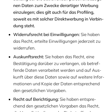
nen Daten zum Zwe­cke der­ar­ti­ger Wer­bung
ein­zu­le­gen; dies gilt auch für das Pro­fil­ing,
soweit es mit sol­cher Direkt­wer­bung in Ver­bin­
dung steht.
Wider­rufs­recht bei Ein­wil­li­gun­gen:
Sie haben
das Recht, erteil­te Ein­wil­li­gun­gen jeder­zeit zu
widerrufen.
Aus­kunfts­recht:
Sie haben das Recht, eine
Bestä­ti­gung dar­über zu ver­lan­gen, ob betref­
fen­de Daten ver­ar­bei­tet wer­den und auf Aus­
kunft über die­se Daten sowie auf wei­te­re Infor­
ma­tio­nen und Kopie der Daten ent­spre­chend
den gesetz­li­chen Vorgaben.
Recht auf Berich­ti­gung:
Sie haben ent­spre­
chend den gesetz­li­chen Vor­ga­ben das Recht,