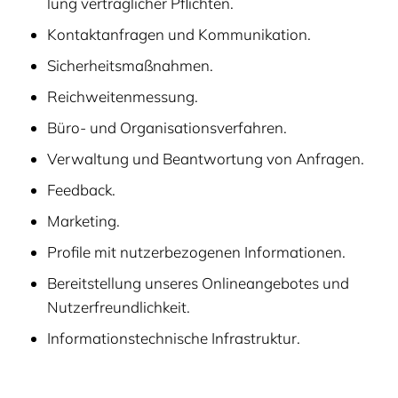
lung ver­trag­li­cher Pflichten.
Kon­takt­an­fra­gen und Kommunikation.
Sicher­heits­maß­nah­men.
Reich­wei­ten­mes­sung.
Büro- und Organisationsverfahren.
Ver­wal­tung und Beant­wor­tung von Anfragen.
Feed­back.
Mar­ke­ting.
Pro­fi­le mit nut­zer­be­zo­ge­nen Informationen.
Bereit­stel­lung unse­res Online­an­ge­bo­tes und
Nutzerfreundlichkeit.
Infor­ma­ti­ons­tech­ni­sche Infrastruktur.