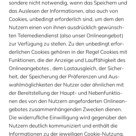
son­de­re nicht not­wen­dig, wenn das Spei­chern und
das Aus­le­sen der Infor­ma­tio­nen, also auch von
Cookies, unbe­dingt erfor­der­lich sind, um dem den
Nut­zern einen von ihnen aus­drück­lich gewünsch­
ten Tele­me­di­en­dienst (also unser Online­an­ge­bot)
zur Ver­fü­gung zu stel­len. Zu den unbe­dingt erfor­
der­li­chen Cookies gehö­ren in der Regel Cookies mit
Funk­tio­nen, die der Anzei­ge und Lauf­fä­hig­keit des
Online­an­ge­bo­tes , dem Last­aus­gleich, der Sicher­
heit, der Spei­che­rung der Prä­fe­ren­zen und Aus­
wahl­mög­lich­kei­ten der Nut­zer oder ähn­li­chen mit
der Bereit­stel­lung der Haupt- und Neben­funk­tio­
nen des von den Nut­zern ange­for­der­ten Online­an­
ge­bo­tes zusam­men­hän­gen­den Zwe­cken die­nen.
Die wider­ruf­li­che Ein­wil­li­gung wird gegen­über den
Nut­zern deut­lich kom­mu­ni­ziert und ent­hält die
Infor­ma­tio­nen zu der jewei­li­gen Cookie-Nutzung.