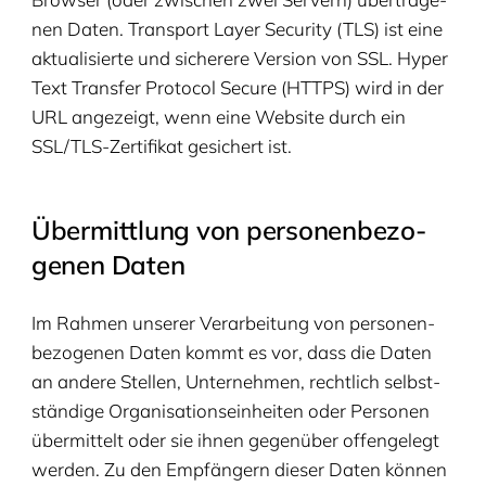
nen Daten. Trans­port Lay­er Secu­ri­ty (
TLS
) ist eine
aktua­li­sier­te und siche­re­re Ver­si­on von
SSL
. Hyper
Text Trans­fer Pro­to­col Secu­re (
HTTPS
) wird in der
URL
ange­zeigt, wenn eine Web­site durch ein
SSL
/TLS-Zer­ti­fi­kat gesi­chert ist.
Über­mitt­lung von per­so­nen­be­zo­
ge­nen Daten
Im Rah­men unse­rer Ver­ar­bei­tung von per­so­nen­
be­zo­ge­nen Daten kommt es vor, dass die Daten
an ande­re Stel­len, Unter­neh­men, recht­lich selbst­
stän­di­ge Orga­ni­sa­ti­ons­ein­hei­ten oder Per­so­nen
über­mit­telt oder sie ihnen gegen­über offen­ge­legt
wer­den. Zu den Emp­fän­gern die­ser Daten kön­nen