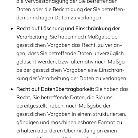
die Ver­voll­stän­di­gung der Sie betref­fen­den
Daten oder die Berich­ti­gung der Sie betref­fen­
den unrich­ti­gen Daten zu verlangen.
Recht auf Löschung und Ein­schrän­kung der
Ver­ar­bei­tung:
Sie haben nach Maß­ga­be der
gesetz­li­chen Vor­ga­ben das Recht, zu ver­lan­
gen, dass Sie betref­fen­de Daten unver­züg­lich
gelöscht wer­den, bzw. alter­na­tiv nach Maß­ga­
be der gesetz­li­chen Vor­ga­ben eine Ein­schrän­
kung der Ver­ar­bei­tung der Daten zu verlangen.
Recht auf Daten­über­trag­bar­keit:
Sie haben das
Recht, Sie betref­fen­de Daten, die Sie uns
bereit­ge­stellt haben, nach Maß­ga­be der
gesetz­li­chen Vor­ga­ben in einem struk­tu­rier­ten,
gän­gi­gen und maschi­nen­les­ba­ren For­mat zu
erhal­ten oder deren Über­mitt­lung an einen