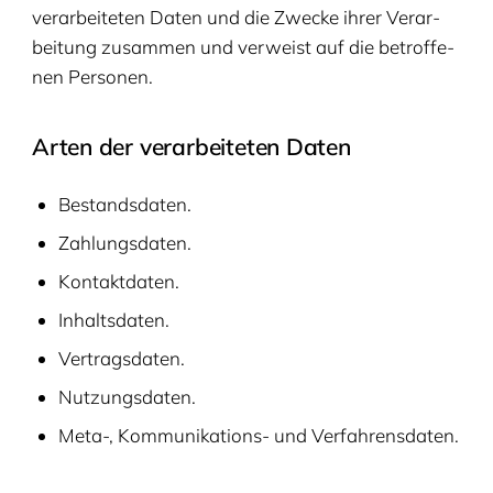
ver­ar­bei­te­ten Daten und die Zwe­cke ihrer Ver­ar­
bei­tung zusam­men und ver­weist auf die betrof­fe­
nen Personen.
Arten der ver­ar­bei­te­ten Daten
Bestands­da­ten.
Zah­lungs­da­ten.
Kon­takt­da­ten.
Inhalts­da­ten.
Ver­trags­da­ten.
Nut­zungs­da­ten.
Meta-, Kom­mu­ni­ka­ti­ons- und Verfahrensdaten.