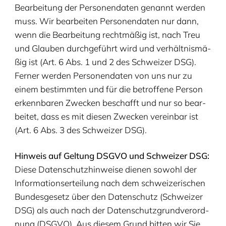
Bear­bei­tung der Per­so­nen­da­ten genannt wer­den
muss. Wir bear­bei­ten Per­so­nen­da­ten nur dann,
wenn die Bear­bei­tung recht­mä­ßig ist, nach Treu
und Glau­ben durch­ge­führt wird und ver­hält­nis­mä­
ßig ist (Art.
6
Abs.
1
und
2
des Schwei­zer
DSG
).
Fer­ner wer­den Per­so­nen­da­ten von uns nur zu
einem bestimm­ten und für die betrof­fe­ne Per­son
erkenn­ba­ren Zwe­cken beschafft und nur so bear­
bei­tet, dass es mit die­sen Zwe­cken ver­ein­bar ist
(Art.
6
Abs.
3
des Schwei­zer
DSG
).
Hin­weis auf Gel­tung
DSGVO
und Schwei­zer
DSG
:
Die­se Daten­schutz­hin­wei­se die­nen sowohl der
Infor­ma­ti­ons­er­tei­lung nach dem schwei­ze­ri­schen
Bun­des­ge­setz über den Daten­schutz (Schwei­zer
DSG
) als auch nach der Daten­schutz­grund­ver­ord­
nung (
DSGVO
). Aus die­sem Grund bit­ten wir Sie