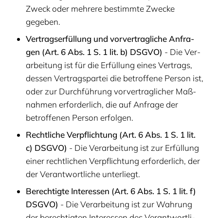
Zweck oder meh­re­re bestimm­te Zwe­cke
gegeben.
Ver­trags­er­fül­lung und vor­ver­trag­li­che Anfra­
gen (Art.
6
Abs.
1
S.
1
lit. b)
DSGVO
)
- Die Ver­
ar­bei­tung ist für die Erfül­lung eines Ver­trags,
des­sen Ver­trags­par­tei die betrof­fe­ne Per­son ist,
oder zur Durch­füh­rung vor­ver­trag­li­cher Maß­
nah­men erfor­der­lich, die auf Anfra­ge der
betrof­fe­nen Per­son erfolgen.
Recht­li­che Ver­pflich­tung (Art.
6
Abs.
1
S.
1
lit.
c)
DSGVO
)
- Die Ver­ar­bei­tung ist zur Erfül­lung
einer recht­li­chen Ver­pflich­tung erfor­der­lich, der
der Ver­ant­wort­li­che unterliegt.
Berech­tig­te Inter­es­sen (Art.
6
Abs.
1
S.
1
lit. f)
DSGVO
)
- Die Ver­ar­bei­tung ist zur Wah­rung
der berech­tig­ten Inter­es­sen des Ver­ant­wort­li­