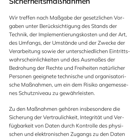
Sicher­heits­maß­nah­men
Wir tref­fen nach Maß­ga­be der gesetz­li­chen Vor­
ga­ben unter Berück­sich­ti­gung des Stands der
Tech­nik, der Imple­men­tie­rungs­kos­ten und der Art,
des Umfangs, der Umstän­de und der Zwe­cke der
Ver­ar­bei­tung sowie der unter­schied­li­chen Ein­tritts­
wahr­schein­lich­kei­ten und des Aus­ma­ßes der
Bedro­hung der Rech­te und Frei­hei­ten natür­li­cher
Per­so­nen geeig­ne­te tech­ni­sche und orga­ni­sa­to­ri­
sche Maß­nah­men, um ein dem Risi­ko ange­mes­se­
nes Schutz­ni­veau zu gewährleisten.
Zu den Maß­nah­men gehö­ren ins­be­son­de­re die
Siche­rung der Ver­trau­lich­keit, Inte­gri­tät und Ver­
füg­bar­keit von Daten durch Kon­trol­le des phy­si­
schen und elek­tro­ni­schen Zugangs zu den Daten