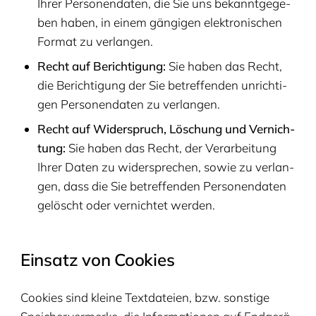
Ihrer Per­so­nen­da­ten, die Sie uns bekannt­ge­ge­
ben haben, in einem gän­gi­gen elek­tro­ni­schen
For­mat zu verlangen.
Recht auf Berich­ti­gung:
Sie haben das Recht,
die Berich­ti­gung der Sie betref­fen­den unrich­ti­
gen Per­so­nen­da­ten zu verlangen.
Recht auf Wider­spruch, Löschung und Ver­nich­
tung:
Sie haben das Recht, der Ver­ar­bei­tung
Ihrer Daten zu wider­spre­chen, sowie zu ver­lan­
gen, dass die Sie betref­fen­den Per­so­nen­da­ten
gelöscht oder ver­nich­tet werden.
Ein­satz von Cookies
Cookies sind klei­ne Text­da­tei­en, bzw. sons­ti­ge