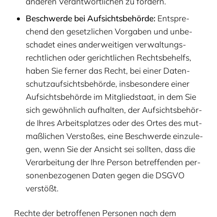
ande­ren Ver­ant­wort­li­chen zu fordern.
Beschwer­de bei Auf­sichts­be­hör­de:
Ent­spre­
chend den gesetz­li­chen Vor­ga­ben und unbe­
scha­det eines ander­wei­ti­gen ver­wal­tungs­
recht­li­chen oder gericht­li­chen Rechts­be­helfs,
haben Sie fer­ner das Recht, bei einer Daten­
schutz­auf­sichts­be­hör­de, ins­be­son­de­re einer
Auf­sichts­be­hör­de im Mit­glied­staat, in dem Sie
sich gewöhn­lich auf­hal­ten, der Auf­sichts­be­hör­
de Ihres Arbeits­plat­zes oder des Ortes des mut­
maß­li­chen Ver­sto­ßes, eine Beschwer­de ein­zu­le­
gen, wenn Sie der Ansicht sei soll­ten, dass die
Ver­ar­bei­tung der Ihre Per­son betref­fen­den per­
so­nen­be­zo­ge­nen Daten gegen die
DSGVO
verstößt.
Rech­te der betrof­fe­nen Per­so­nen nach dem