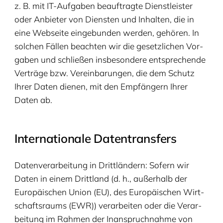
z. B. mit IT-Auf­ga­ben beauf­trag­te Dienst­leis­ter
oder Anbie­ter von Diens­ten und Inhal­ten, die in
eine Web­sei­te ein­ge­bun­den wer­den, gehö­ren. In
sol­chen Fäl­len beach­ten wir die gesetz­li­chen Vor­
ga­ben und schlie­ßen ins­be­son­de­re ent­spre­chen­de
Ver­trä­ge bzw. Ver­ein­ba­run­gen, die dem Schutz
Ihrer Daten die­nen, mit den Emp­fän­gern Ihrer
Daten ab.
Inter­na­tio­na­le Datentransfers
Daten­ver­ar­bei­tung in Dritt­län­dern: Sofern wir
Daten in einem Dritt­land (d. h., außer­halb der
Euro­päi­schen Uni­on (
EU
), des Euro­päi­schen Wirt­
schafts­raums (
EWR
)) ver­ar­bei­ten oder die Ver­ar­
bei­tung im Rah­men der Inan­spruch­nah­me von