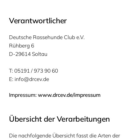
Ver­ant­wort­li­cher
Deut­sche Ras­se­hun­de Club e.V.
Rüh­berg
6
D-
29614
Sol­tau
T:
05191
/
973
90
60
E: info@​drcev.​de
Impres­sum:
www​.drcev​.de/​i​m​p​r​essum
Über­sicht der Verarbeitungen
Die nach­fol­gen­de Über­sicht fasst die Arten der