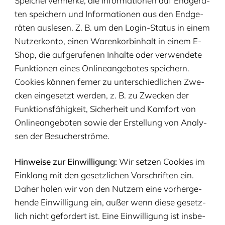
Spei­cher­ver­mer­ke, die Infor­ma­tio­nen auf End­ge­rä­
ten spei­chern und Infor­ma­tio­nen aus den End­ge­
rä­ten aus­le­sen. Z. B. um den Log­in-Sta­tus in einem
Nut­zer­kon­to, einen Waren­kor­bin­halt in einem E-
Shop, die auf­ge­ru­fe­nen Inhal­te oder ver­wen­de­te
Funk­tio­nen eines Online­an­ge­bo­tes spei­chern.
Cookies kön­nen fer­ner zu unter­schied­li­chen Zwe­
cken ein­ge­setzt wer­den, z. B. zu Zwe­cken der
Funk­ti­ons­fä­hig­keit, Sicher­heit und Kom­fort von
Online­an­ge­bo­ten sowie der Erstel­lung von Ana­ly­
sen der Besucherströme.
Hin­wei­se zur Ein­wil­li­gung:
Wir set­zen Cookies im
Ein­klang mit den gesetz­li­chen Vor­schrif­ten ein.
Daher holen wir von den Nut­zern eine vor­her­ge­
hen­de Ein­wil­li­gung ein, außer wenn die­se gesetz­
lich nicht gefor­dert ist. Eine Ein­wil­li­gung ist ins­be­