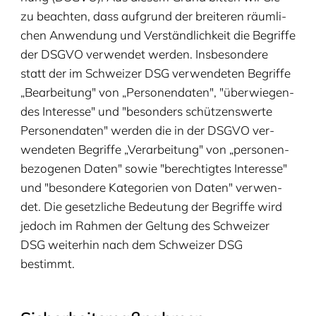
zu beach­ten, dass auf­grund der brei­te­ren räum­li­
chen Anwen­dung und Ver­ständ­lich­keit die Begrif­fe
der
DSGVO
ver­wen­det wer­den. Ins­be­son­de­re
statt der im Schwei­zer
DSG
ver­wen­de­ten Begrif­fe
„
Bear­bei­tung" von
„
Per­so­nen­da­ten",
"
über­wie­gen­
des Inter­es­se" und
"
beson­ders schüt­zens­wer­te
Per­so­nen­da­ten" wer­den die in der
DSGVO
ver­
wen­de­ten Begrif­fe
„
Ver­ar­bei­tung" von
„
per­so­nen­
be­zo­ge­nen Daten" sowie
"
berech­tig­tes Inter­es­se"
und
"
beson­de­re Kate­go­rien von Daten" ver­wen­
det. Die gesetz­li­che Bedeu­tung der Begrif­fe wird
jedoch im Rah­men der Gel­tung des Schwei­zer
DSG
wei­ter­hin nach dem Schwei­zer
DSG
bestimmt.