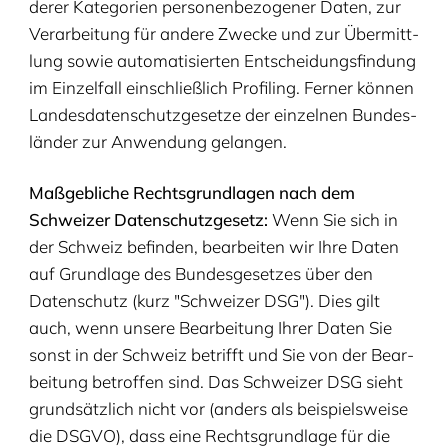
de­rer Kate­go­rien per­so­nen­be­zo­ge­ner Daten, zur
Ver­ar­bei­tung für ande­re Zwe­cke und zur Über­mitt­
lung sowie auto­ma­ti­sier­ten Ent­schei­dungs­fin­dung
im Ein­zel­fall ein­schließ­lich Pro­fil­ing. Fer­ner kön­nen
Lan­des­da­ten­schutz­ge­set­ze der ein­zel­nen Bun­des­
län­der zur Anwen­dung gelangen.
Maß­geb­li­che Rechts­grund­la­gen nach dem
Schwei­zer Daten­schutz­ge­setz:
Wenn Sie sich in
der Schweiz befin­den, bear­bei­ten wir Ihre Daten
auf Grund­la­ge des Bun­des­ge­set­zes über den
Daten­schutz (kurz
"
Schwei­zer
DSG
"). Dies gilt
auch, wenn unse­re Bear­bei­tung Ihrer Daten Sie
sonst in der Schweiz betrifft und Sie von der Bear­
bei­tung betrof­fen sind. Das Schwei­zer
DSG
sieht
grund­sätz­lich nicht vor (anders als bei­spiels­wei­se
die
DSGVO
), dass eine Rechts­grund­la­ge für die