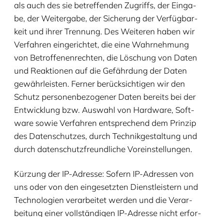
als auch des sie betref­fen­den Zugriffs, der Ein­ga­
be, der Wei­ter­ga­be, der Siche­rung der Ver­füg­bar­
keit und ihrer Tren­nung. Des Wei­te­ren haben wir
Ver­fah­ren ein­ge­rich­tet, die eine Wahr­neh­mung
von Betrof­fe­nen­rech­ten, die Löschung von Daten
und Reak­tio­nen auf die Gefähr­dung der Daten
gewähr­leis­ten. Fer­ner berück­sich­ti­gen wir den
Schutz per­so­nen­be­zo­ge­ner Daten bereits bei der
Ent­wick­lung bzw. Aus­wahl von Hard­ware, Soft­
ware sowie Ver­fah­ren ent­spre­chend dem Prin­zip
des Daten­schut­zes, durch Tech­nik­ge­stal­tung und
durch daten­schutz­freund­li­che Voreinstellungen.
Kür­zung der IP-Adres­se: Sofern IP-Adres­sen von
uns oder von den ein­ge­setz­ten Dienst­leis­tern und
Tech­no­lo­gien ver­ar­bei­tet wer­den und die Ver­ar­
bei­tung einer voll­stän­di­gen IP-Adres­se nicht erfor­