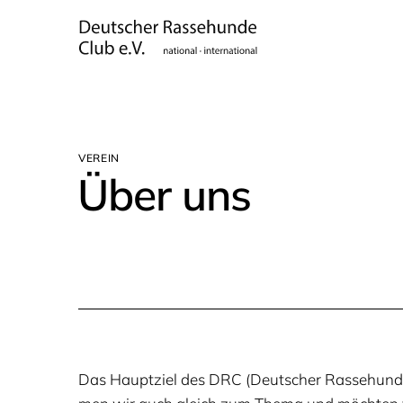
VER­EIN
Über uns
Das Haupt­ziel des
DRC
(Deut­scher Ras­se­hun­