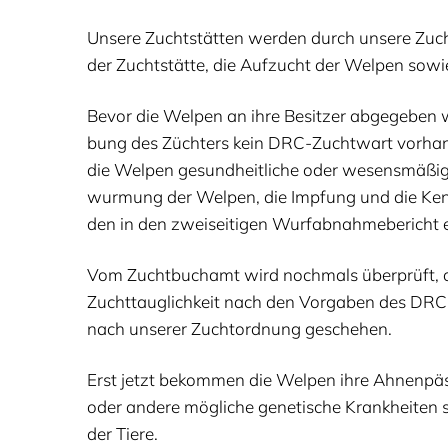
Unse­re Zucht­stät­ten wer­den durch unse­re Zuch
der Zucht­stät­te, die Auf­zucht der Wel­pen sowie
Bevor die Wel­pen an ihre Besit­zer abge­ge­ben
bung des Züch­ters kein DRC-Zucht­wart vor­han­d
die Wel­pen gesund­heit­li­che oder wesens­mä­ßi
wur­mung der Wel­pen, die Imp­fung und die Kenn­
den in den zwei­sei­ti­gen Wurf­ab­nah­me­be­rich
Vom Zucht­buch­amt wird noch­mals über­prüft, ob d
Zucht­taug­lich­keit nach den Vor­ga­ben des
DRC
nach unse­rer Zucht­ord­nung geschehen.
Erst jetzt bekom­men die Wel­pen ihre Ahnen­päs­s
oder ande­re mög­li­che gene­ti­sche Krank­hei­te
der Tiere.