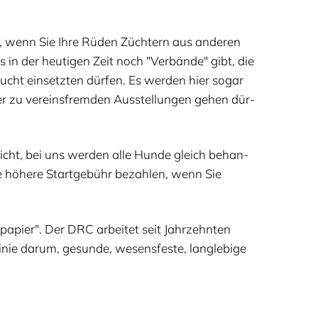
ft, wenn Sie Ihre Rüden Züch­tern aus ande­ren
es in der heu­ti­gen Zeit noch
"
Ver­bän­de" gibt, die
ucht ein­setz­ten dür­fen. Es wer­den hier sogar
er zu ver­eins­frem­den Aus­stel­lun­gen gehen dür­
icht, bei uns wer­den alle Hun­de gleich behan­
ne höhe­re Start­ge­bühr bezah­len, wenn Sie
­pa­pier". Der
DRC
arbei­tet seit Jahr­zehn­ten
ie dar­um, gesun­de, wesens­fes­te, lang­le­bi­ge