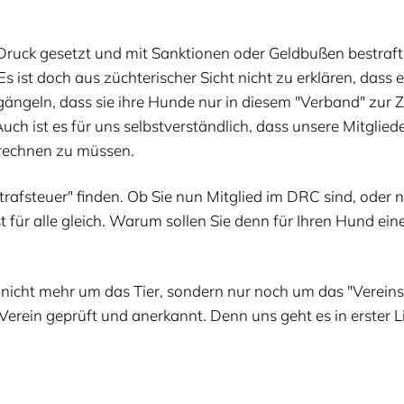
er Druck gesetzt und mit Sank­tio­nen oder Geld­bu­ßen bestra
s ist doch aus züch­te­ri­scher Sicht nicht zu erklä­ren, dass 
 gän­geln, dass sie ihre Hun­de nur in die­sem
"
Ver­band" zur Z
ch ist es für uns selbst­ver­ständ­lich, dass unse­re Mit­glie­d
rech­nen zu müssen.
traf­steu­er" fin­den. Ob Sie nun Mit­glied im
DRC
sind, oder n
ist für alle gleich. War­um sol­len Sie denn für Ihren Hund ei
ge nicht mehr um das Tier, son­dern nur noch um das
"
Ver­eins
Ver­ein geprüft und aner­kannt. Denn uns geht es in ers­ter Lin