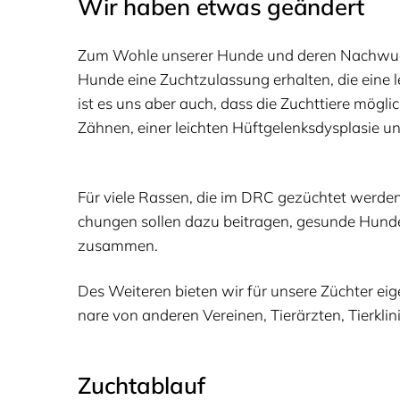
Wir haben etwas geändert
Zum Woh­le unse­rer Hun­de und deren Nach­wuchs
Hun­de eine Zucht­zu­las­sung erhal­ten, die eine lei
ist es uns aber auch, dass die Zucht­tie­re mög­li
Zäh­nen, einer leich­ten Hüft­ge­lenks­dys­pla­sie un
Für vie­le Ras­sen, die im
DRC
gezüch­tet wer­den
chun­gen sol­len dazu bei­tra­gen, gesun­de Hun­
zusammen.
Des Wei­te­ren bie­ten wir für unse­re Züch­ter eige
na­re von ande­ren Ver­ei­nen, Tier­ärz­ten, Tier­kli­
Zucht­ab­lauf