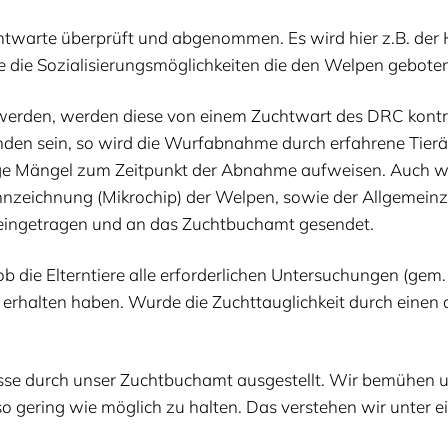
t­war­te über­prüft und abge­nom­men. Es wird hier z.B. der H
 die Sozia­li­sie­rungs­mög­lich­kei­ten die den Wel­pen gebo­t
 wer­den, wer­den die­se von einem Zucht­wart des
DRC
kon­t
en sein, so wird die Wurf­ab­nah­me durch erfah­re­ne Tier­är
­ge Män­gel zum Zeit­punkt der Abnah­me auf­wei­sen. Auch wir
zeich­nung (Mikro­chip) der Wel­pen, sowie der All­ge­mein­zu
t ein­ge­tra­gen und an das Zucht­buch­amt gesendet.
ie Eltern­tie­re alle erfor­der­li­chen Unter­su­chun­gen (gem
erhal­ten haben. Wur­de die Zucht­taug­lich­keit durch einen 
e durch unser Zucht­buch­amt aus­ge­stellt. Wir bemü­hen uns
n so gering wie mög­lich zu hal­ten. Das ver­ste­hen wir unte