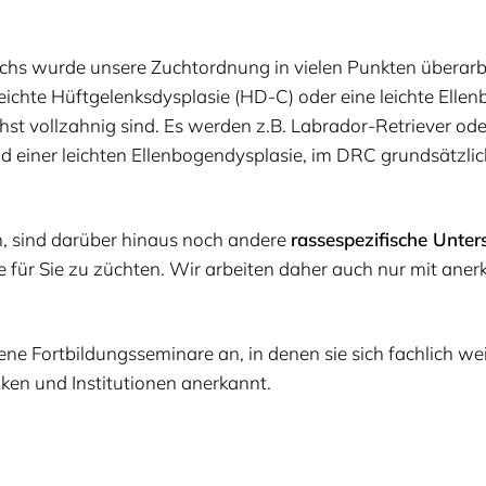
 wur­de unse­re Zucht­ord­nung in vie­len Punk­ten über­ar­
ch­te Hüft­ge­lenks­dys­pla­sie (
HD-C
) oder eine leich­te Ellen­b
chst voll­zah­nig sind. Es wer­den z.B. Labra­dor-Retrie­ver od
d einer leich­ten Ellen­bo­gen­dys­pla­sie, im
DRC
grund­sätz­lic
, sind dar­über hin­aus noch ande­re
ras­se­spe­zi­fi­sche Unte
de für Sie zu züch­ten. Wir arbei­ten daher auch nur mit aner
­ne Fort­bil­dungs­se­mi­na­re an, in denen sie sich fach­lich we
ni­ken und Insti­tu­tio­nen anerkannt.