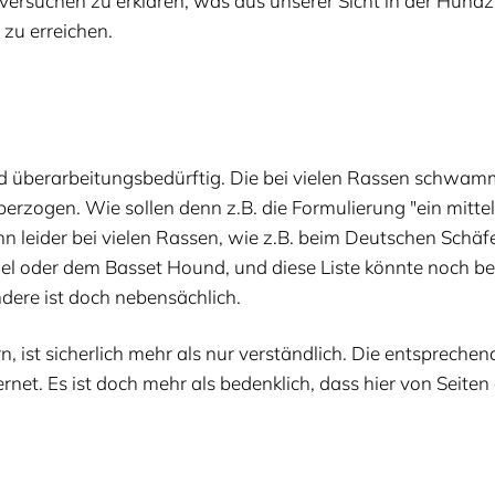
r­su­chen zu erklä­ren, was aus unse­rer Sicht in der Hundz
 zu erreichen.
 über­ar­bei­tungs­be­dürf­tig. Die bei vie­len Ras­sen schwam­
r­zo­gen. Wie sol­len denn z.B. die For­mu­lie­rung
"
ein mit­t
 lei­der bei vie­len Ras­sen, wie z.B. beim Deut­schen Schä­f
el oder dem Bas­set Hound, und die­se Lis­te könn­te noch bel
nde­re ist doch nebensächlich.
rn, ist sicher­lich mehr als nur ver­ständ­lich. Die ent­spre­ch
net. Es ist doch mehr als bedenk­lich, dass hier von Sei­ten der