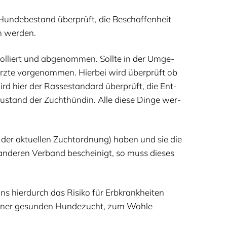
un­de­be­stand über­prüft, die Beschaf­fen­heit
en werden.
rol­liert und abge­nom­men. Soll­te in der Umge­
z­te vor­ge­nom­men. Hier­bei wird über­prüft ob
d hier der Ras­se­stan­dard über­prüft, die Ent­
­stand der Zucht­hün­din. Alle die­se Din­ge wer­
. der aktu­el­len Zucht­ord­nung) haben und sie die
ande­ren Ver­band beschei­nigt, so muss die­ses
 hier­durch das Risi­ko für Erb­krank­hei­ten
r einer gesun­den Hun­de­zucht, zum Woh­le