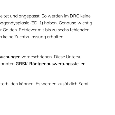
bei­tet und ange­passt. So wer­den im
DRC
kei­ne
o­gen­dys­pla­sie (
ED-
1
) haben. Genau­so wich­tig
er Gol­den-Retrie­ver mit bis zu sechs feh­len­den
h kei­ne Zucht­zu­las­sung erhal­ten.
r­su­chun­gen
vor­ge­schrie­ben. Die­se Unter­su­
­kann­ten
GRSK-Rönt­gen­aus­wer­tungs­stel­len
i­ter­bil­den kön­nen. Es wer­den zusätz­lich Semi­