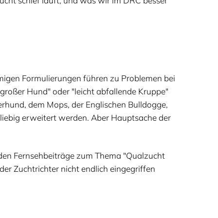
ucht schief läuft, und was wir im
DRC
bes­ser
mi­gen For­mu­lie­run­gen füh­ren zu Pro­ble­men bei
el­gro­ßer Hund" oder
"
leicht abfal­len­de Krup­pe"
er­hund, dem Mops, der Eng­li­schen Bull­dog­ge,
ie­big erwei­tert wer­den. Aber Haupt­sa­che der
en­den Fern­seh­bei­trä­ge zum The­ma
"
Qual­zucht
 Zucht­rich­ter nicht end­lich ein­ge­grif­fen