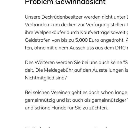
Pro­blem Gewinnabsicht
Unse­re Deck­rü­den­be­sit­zer wer­den nicht unt
Ver­bän­den zum decken zur Ver­fü­gung stel­len. E
ihre Wel­pen­käu­fer durch Kauf­ver­trä­ge soweit
Geld­stra­fen von bis zu
5
.
000
Euro ange­droht. Au
fen, ohne mit einem Aus­schluss aus dem
DRC
Des Wei­te­ren wer­den Sie bei uns auch kei­ne
"
S
delt. Die Mel­de­ge­bühr auf den Aus­stel­lun­gen 
Nicht­mit­glied sind?
Bei sol­chen Ver­ei­nen geht es doch schon lan­
gemein­nüt­zig und ist auch als gemein­nüt­zi­ger 
und schö­ne Hun­de für Sie zu züchten.