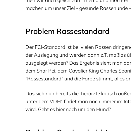
men wir auch gleich zum The­ma und möch­ten ve
machen um unser Ziel - gesun­de Ras­se­hun­de -
Pro­blem Rassestandard
Der FCI-Stan­dard ist bei vie­len Ras­sen drin­gend
der Aus­le­gung und wer­den dann z.T. maß­los übe
aus­ge­legt wer­den? Das Ergeb­nis sieht man dann
dem Shar Pei, dem Cava­lier King Charles Spa­ni­
"
Ras­se­stan­dard" und die Far­be stimmt, alles a
Das sich nun bereits die Tier­ärz­te kri­tisch äuße
unter dem
VDH
" fin­det man noch immer im Inter­
wird. Geht es hier noch um den Hund?