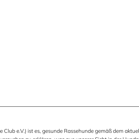
de Club e.V.) ist es, gesun­de Ras­se­hun­de gemäß dem aktu­