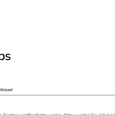
ps
treuer