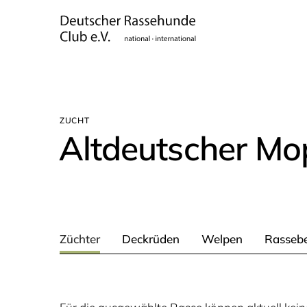
ZUCHT
Alt­deut­scher Mo
Züchter
Deckrüden
Welpen
Rassebe