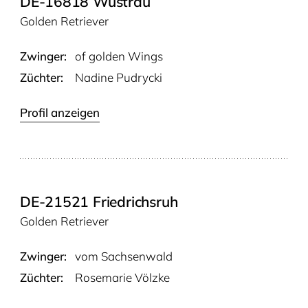
DE-16818 Wustrau
Golden Retriever
Zwinger:
of gol­den Wings
Züchter:
Nadine Pudrycki
Profil anzeigen
DE-21521 Friedrichsruh
Golden Retriever
Zwinger:
vom Sach­sen­wald
Züchter:
Rosemarie Völzke