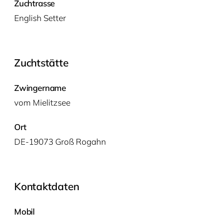
Zuchtrasse
Eng­lish Setter
Zuchtstätte
Zwingername
vom Mie­litz­see
Ort
DE-19073 Groß Rogahn
Kontaktdaten
Mobil