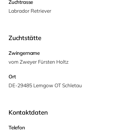
Zuchtrasse
Labra­dor Retriever
Zuchtstätte
Zwingername
vom Zwey­er Fürs­ten Holtz
Ort
DE-29485 Lemgow OT Schletau
Kontaktdaten
Telefon