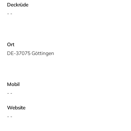
Deckrüde
- -
Ort
DE-37075 Göttingen
Mobil
- -
Website
- -