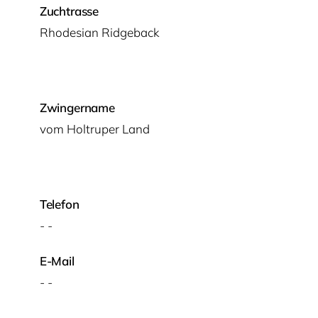
Zuchtrasse
Rho­de­si­an Ridgeback
Zwingername
vom Hol­tru­per Land
Telefon
- -
E-Mail
- -