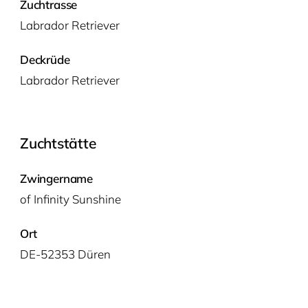
Zuchtrasse
Labra­dor Retriever
Deckrüde
Labra­dor Retriever
Zuchtstätte
Zwingername
of Infi­ni­ty Sunshine
Ort
DE-52353 Düren