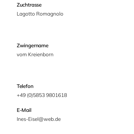
Zuchtrasse
Lagot­to Romagnolo
Zwingername
vom Kre­ien­born
Telefon
+49 (0)5853 9801618
E-Mail
Ines-Eisel@web.de