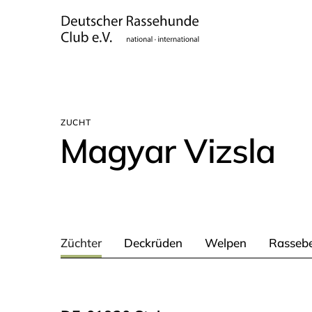
ZUCHT
Magyar Viz­sla
Züchter
Deckrüden
Welpen
Rassebe